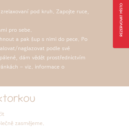
REZERVOVAT MÍSTO
zrelaxovaní pod kruh. Zapojte ruce,
ami pro sebe.
nout a pak šup s nimi do pece. Po
malovat/naglazovat podle své
ypálené, dám vědět prostřednictvím
ránkách – viz. informace o
ektorkou
it
polečně zasmějeme.