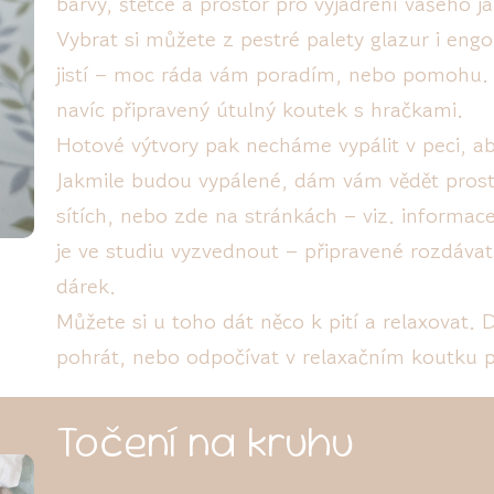
barvy, štětce a prostor pro vyjádření vašeho já
Vybrat si můžete z pestré palety glazur i eng
jistí – moc ráda vám poradím, nebo pomohu. 
navíc připravený útulný koutek s hračkami.
Hotové výtvory pak necháme vypálit v peci, aby
Jakmile budou vypálené, dám vám vědět prostř
sítích, nebo zde na stránkách – viz. informac
je ve studiu vyzvednout – připravené rozdávat
dárek.
Můžete si u toho dát něco k pití a relaxovat. 
pohrát, nebo odpočívat v relaxačním koutku 
Točení na kruhu