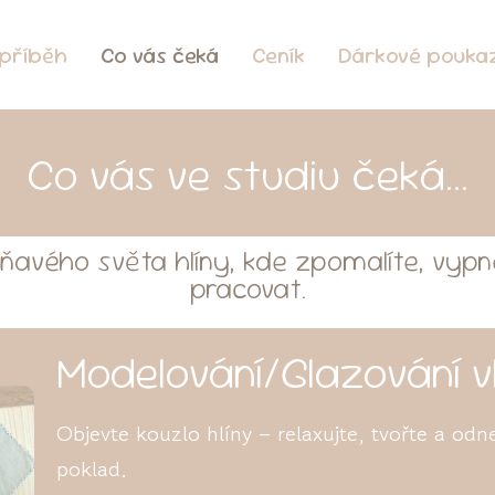
příběh
Co vás čeká
Ceník
Dárkové pouka
Co vás ve studiu čeká...
ňavého světa hlíny, kde zpomalíte, vyp
pracovat.
Modelování/Glazování v
Objevte kouzlo hlíny – relaxujte, tvořte a odne
poklad.