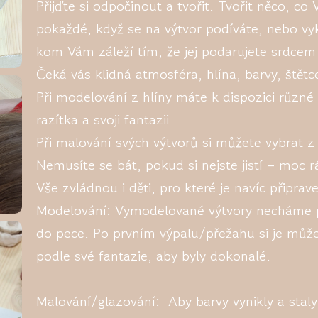
Přijďte si odpočinout a tvořit. Tvořit něco, c
pokaždé, když se na výtvor podíváte, nebo v
kom Vám záleží tím, že jej podarujete srdce
Čeká vás klidná atmosféra, hlína, barvy, štětce
Při modelování z hlíny máte k dispozici různé 
razítka a svoji fantazii
Při malování svých výtvorů si můžete vybrat z 
Nemusíte se bát, pokud si nejste jistí – mo
Vše zvládnou i děti, pro které je navíc připra
Modelování: Vymodelované výtvory necháme p
do pece. Po prvním výpalu/přežahu si je může
podle své fantazie, aby byly dokonalé.
Malování/glazování: Aby barvy vynikly a staly