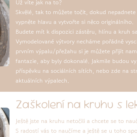
Už víte jak na to?
Skvělé, tak to můžete točit, dokud nepadnete 
vypněte hlavu a vytvořte si něco originálního.
Budete mít k dispozici zástěru, hlínu a kruh s
Vymodelované výtvory necháme pořádně vysch
prvním výpalu/přežahu si je můžete přijít na
fantazie, aby byly dokonalé. Jakmile budou v
příspěvku na sociálních sítích, nebo zde na st
aktuálních výpalech.
Zaškolení na kruhu s l
Ještě jste na kruhu netočili a chcete se to nauč
S radostí vás to naučíme a ještě se u toho s