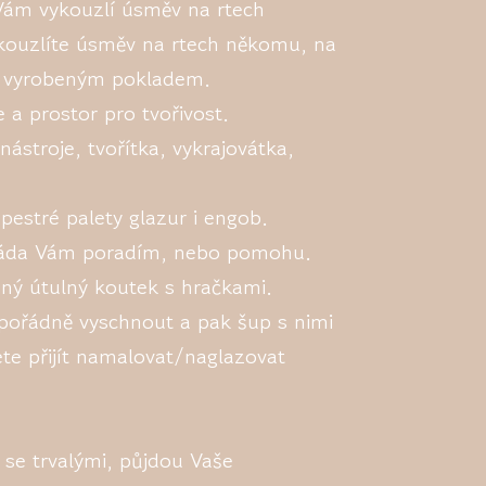
o Vám vykouzlí úsměv na rtech
ykouzlíte úsměv na rtech někomu, na
m vyrobeným pokladem.
 a prostor pro tvořivost.
nástroje, tvořítka, vykrajovátka,
pestré palety glazur i engob.
c ráda Vám poradím, nebo pomohu.
vený útulný koutek s hračkami.
ořádně vyschnout a pak šup s nimi
te přijít namalovat/naglazovat
 se trvalými, půjdou Vaše