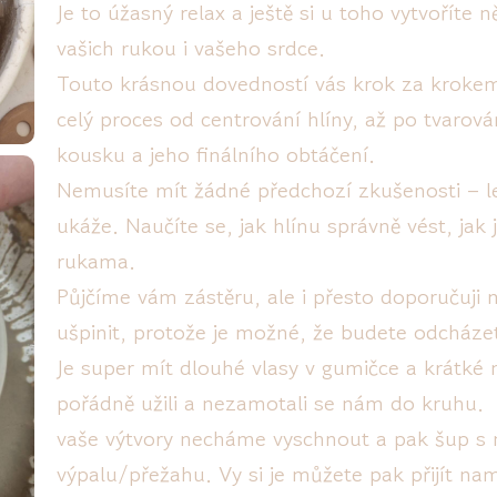
Je to úžasný relax a ještě si u toho vytvoříte 
vašich rukou i vašeho srdce.
Touto krásnou dovedností vás krok za krokem
celý proces od centrování hlíny, až po tvarová
kousku a jeho finálního obtáčení.
Nemusíte mít žádné předchozí zkušenosti – lek
ukáže. Naučíte se, jak hlínu správně vést, jak
rukama.
Půjčíme vám zástěru, ale i přesto doporučuji 
ušpinit, protože je možné, že budete odcházet
Je super mít dlouhé vlasy v gumičce a krátké 
pořádně užili a nezamotali se nám do kruhu.
vaše výtvory necháme vyschnout a pak šup s 
výpalu/přežahu. Vy si je můžete pak přijít na