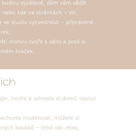
e budou vypálené, dám vám vědět
, nebo zde na stránkách – viz.
e ve studiu vyzvednout – připravené
rek.
Děti mohou tvořit s vámi a poté si
plném hraček.
ich
te, tvořte a odneste si domů vlastní
nechcete modelovat, můžete si
ných kousků – čeká vás relax,