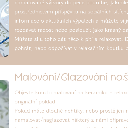
namalované výtvory do pece podruhé. Jakmil
prostřednictvím příspěvku na sociálních sítích
informace o aktuálních výpalech a můžete si j
rozdávat radost nebo posloužit jako krásný dá
Můžete si u toho dát něco k pití a relaxovat. 
pohrát, nebo odpočívat v relaxačním koutku 
Malování/Glazování naš
Objevte kouzlo malování na keramiku – relaxuj
originální poklad.
Pokud máte dlouhé nehtíky, nebo prostě jen 
namalovat/naglazovat některý z námi připrave